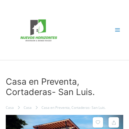
Ir
al
contenido
Main
Men
Casa en Preventa,
Cortaderas- San Luis.
Casa
Casa
Casa en Preventa, Cortaderas- San Luis.