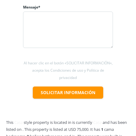
Mensaje*
Al hacer clic en el botón «SOLICITAR INFORMACIÓN»,
acepta los Condiciones de uso y Política de
privacidad
SOLICITAR INFORMACIÓN
This
Casa
style property is located in is currently
Casa
and has been
listed on . This property is listed at USD 75,000. It has
1
cama