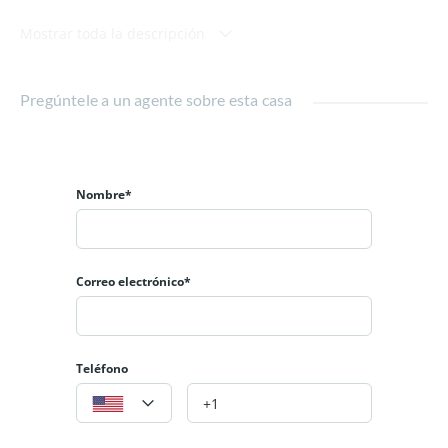
Planta Alta:
Mostrar toda la descripción
1 Dormitorio con baño en suite y vestidor. Ventanales con
imponente vista a las
Sierras de Los Comechingones
.
Pregúntele a un agente sobre esta casa
Planta Baja:
Cocina Comedor, Living Estar, 1 Baño Completo.
Nombre*
Construido sobre un terreno en un terreno de 1000 mts2,
con cerramiento perimetral.
Correo electrónico*
Servicios de Luz y Agua ya disponibles.
A 400mts de Ruta 1 en el Kilometro 24, y a tan solo 20
minutos de Villa de
Merlo
.
Teléfono
Listo para Escriturar.