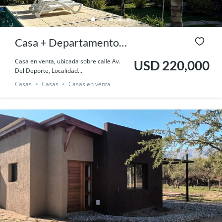
Casa + Departamento
en Venta- Totalmente
Casa en venta, ubicada sobre calle Av.
USD 220,000
Del Deporte, Localidad...
equipada!!!
Casas
Casas
Casas en venta