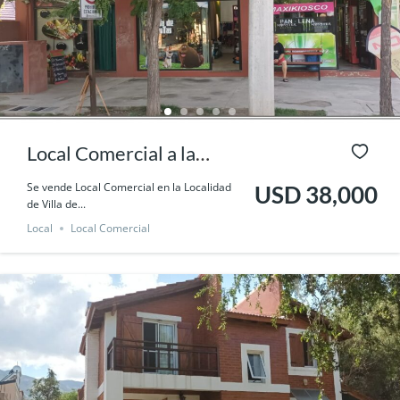
Local Comercial a la
Venta.
Se vende Local Comercial en la Localidad
USD 38,000
de Villa de...
Local
Local Comercial