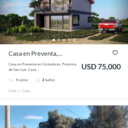
Casa en Preventa,
Cortaderas- San Luis.
Casa en Preventa en Cortaderas, Provincia
USD 75,000
de San Luis. Casa...
1
cama
2
baños
Casa
Casa