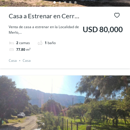
Casa a Estrenar en Cerro
de Oro, San Luis.
Venta de casa a estrenar en la Localidad de
USD 80,000
Merlo,...
2
camas
1
baño
77.80
m²
Casa
Casa