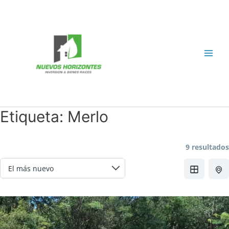
Ir
al
contenido
Main
Men
Etiqueta:
Merlo
9 resultados