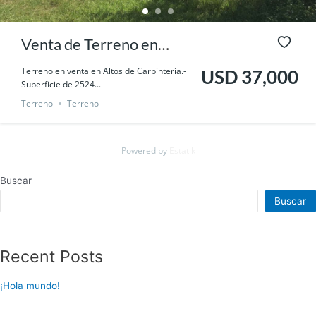
Venta de Terreno en
Carpinteria
Terreno en venta en Altos de Carpintería.-
USD 37,000
Superficie de 2524...
Terreno
Terreno
Powered by
Estatik
Buscar
Buscar
Recent Posts
¡Hola mundo!