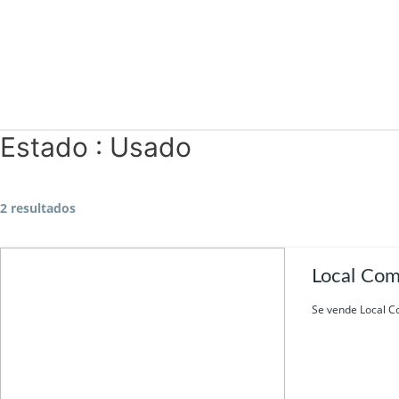
Ir
al
contenido
Estado :
Usado
2 resultados
Local Come
Se vende Local Com