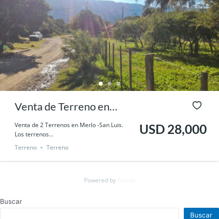
Venta de Terreno en
Merlo
Venta de 2 Terrenos en Merlo -San Luis.
USD 28,000
Los terrenos...
Terreno
Terreno
Powered by
Estatik
Buscar
Buscar