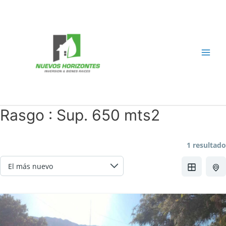
Ir
al
contenido
Main
Men
Rasgo :
Sup. 650 mts2
1 resultado